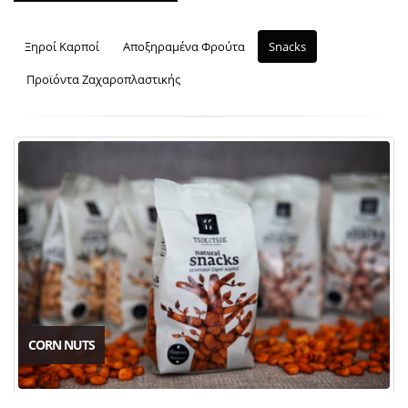
Ξηροί Καρποί
Αποξηραμένα Φρούτα
Snacks
Προϊόντα Ζαχαροπλαστικής
CORN NUTS